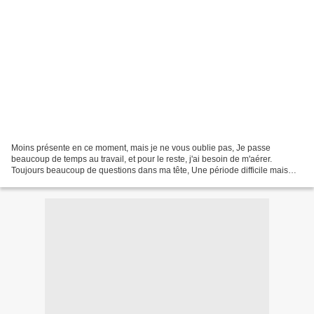
Moins présente en ce moment, mais je ne vous oublie pas, Je passe
beaucoup de temps au travail, et pour le reste, j'ai besoin de m'aérer.
Toujours beaucoup de questions dans ma tête, Une période difficile mais
j'en ai marre de me plaindre ! Ma responsable...