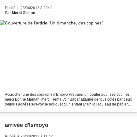
Publié le 28/04/2013 à 20:11
Par
Merci Ginette
Accrocher une des créations d'Ismoyo Préparer un gouter pour ses copines,
merci Bonne Maman, merci Hema Voir Babar attaqué de tous côtés par deux
loulous agités Recevoir le bouquet d'un enfant Et un joli rouleau de papier
peint, merci Mélanie Remettre...
arrivée d'Ismoyo
Publié le 26/04/2013 à 11:47