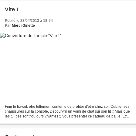
Vite !
Publié le 23/04/2013 à 18:54
Par
Merci Ginette
Finir le travail, être tellement contente de profiter d'être chez soi, Oublier ses
chaussures sur la console, Décourvrir un vomi de chat sur son lit :( Mais que
les tulipes sont toujours vivantes :) Vous présenter ce cadeau de paille, Être
fan su soleil...