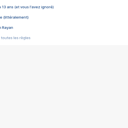
 a 13 ans (et vous l'avez ignoré)
e (littéralement)
im Rayan
 toutes les règles
s les jeux vidéo
us choquant de Rockstar ? - Le scandale BULLY
e plus moche de Steam
du RÊVE tourne au CAUCHEMAR
pendant 8 heures
it… à tort
umiliés par un jeu vidéo
ire - Final Fantasy 8